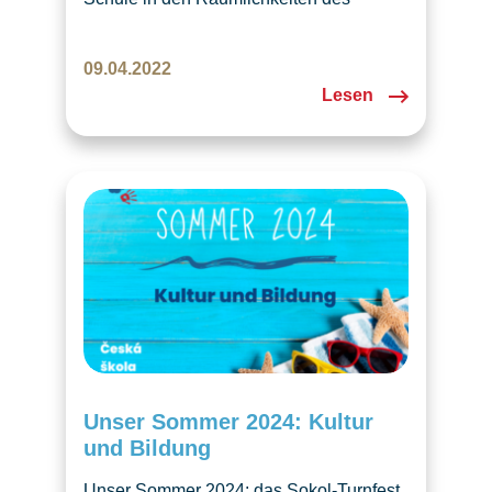
Pfarreiheims St. Johannes in Luzern
einen Osternachmittag organisiert. Zur
09.04.2022
Veranstaltung waren nicht nur
Lesen
tschechische, aber auch Schweizer
Familien eingeladen. Im reichen
Programm fand jeder etwas für sich: Kino
mit tschechischer Erklärung des
Ursprungs des Osterfestes und ein
stummer Zeichentrickfilm für alle,…
Unser Sommer 2024: Kultur
und Bildung
Unser Sommer 2024: das Sokol-Turnfest