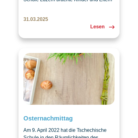
zum gemeinsamen Basteln, Lesen und
Geniessen zusammen. Es entstanden
31.03.2025
bunte Dekorationen, fröhliche
Lesen
Begegnungen und eine herzliche
Atmosphäre. Ein rundum gelungener
Frühlingsanlass für Gross und Klein.
Osternachmittag
Am 9. April 2022 hat die Tschechische
Schule in den Räumlichkeiten des