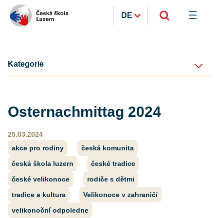
DE
Kategorie
Osternachmittag 2024
25.03.2024
akce pro rodiny
česká komunita
česká škola luzern
české tradice
české velikonoce
rodiče s dětmi
tradice a kultura
Velikonoce v zahraničí
velikonoční odpoledne