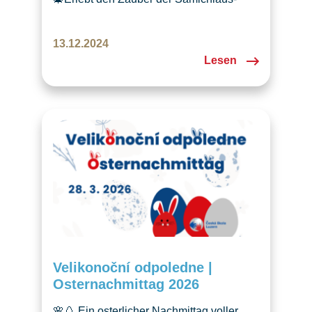
Feier in Emmen! Tschechische Tradition,
Laternen, Glühwein und Freude für
13.12.2024
Kinder und Erwachsene in
Lesen
vorweihnachtlicher Stimmung.✨
Velikonoční odpoledne |
Osternachmittag 2026
🌸🥚 Ein osterlicher Nachmittag voller