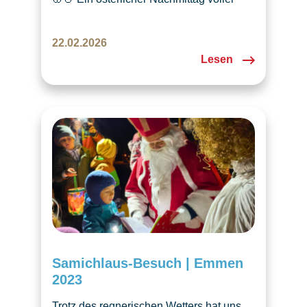
Spass und Kreativität für Kinder wartet
auf uns! Dazu Märchen und tschechische
22.02.2026
Leckereien. Sehen wir uns dort? Meldet
Lesen
euch an über den Link im Beitrag. 🔗
Samichlaus-Besuch | Emmen
2023
Trotz des regnerischen Wetters hat uns