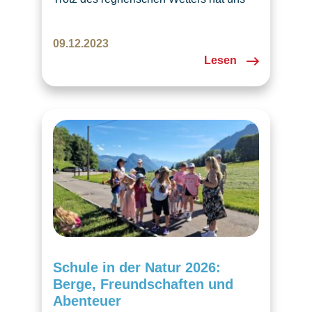
Samichlaus auch in diesem Jahr besucht.
Dank der Zusammenarbeit mit Sokol
09.12.2023
Luzern erlebten wir in Emmen einen
Lesen
zauberhaften Nachmittag voller Freude
und Lichterglanz. 🎄 Am Mittwoch, den 6.
Dezember, trafen wir uns erneut mit
Samichlaus. Dieses Jahr schlossen sich
fast 30 Kinder mit ihren Eltern unserer
Gruppe an…
Schule in der Natur 2026:
Berge, Freundschaften und
Abenteuer