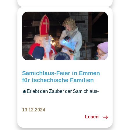
Atmosphäre. Ein rundum gelungener
Frühlingsanlass für Gross und Klein.
Samichlaus-Feier in Emmen
für tschechische Familien
🎄Erlebt den Zauber der Samichlaus-
Feier in Emmen! Tschechische Tradition,
Laternen, Glühwein und Freude für
13.12.2024
Kinder und Erwachsene in
Lesen
vorweihnachtlicher Stimmung.✨