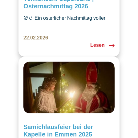
Osternachmittag 2026
🌸🥚 Ein osterlicher Nachmittag voller
Spass und Kreativität für Kinder wartet
auf uns! Dazu Märchen und tschechische
22.02.2026
Leckereien. Sehen wir uns dort? Meldet
Lesen
euch an über den Link im Beitrag. 🔗
Samichlausfeier bei der
Kapelle in Emmen 2025