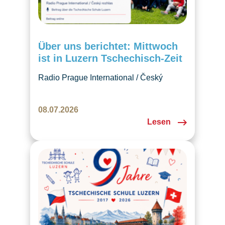
Über uns berichtet: Mittwoch
ist in Luzern Tschechisch-Zeit
Radio Prague International / Český
rozhlas věnoval České škole Luzern
jednu epizodu pořadu o českých školách
08.07.2026
v zahraničí. Rozhovor krásně zachycuje
Lesen
naši školu, děti, češtinu i komunitu, kterou
společně tvoříme v Luzernu.