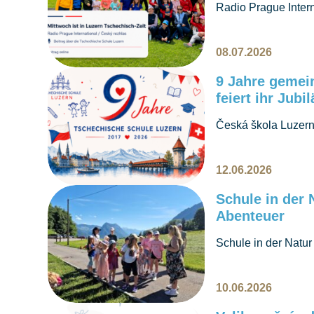
Radio Prague Inter
epizodu pořadu o č
naši školu, děti, če
08.07.2026
9 Jahre gemei
feiert ihr Jubi
Česká škola Luzern o
maminek vznikla ško
češtiny a vícejazyč
12.06.2026
Schule in der 
Abenteuer
Schule in der Natur
Abenteuer und geme
10.06.2026