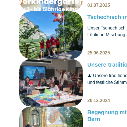
01.07.2025
Tschechisch in
Unser Tschechisch i
fröhliche Mischung 
freuen uns schon je
25.06.2025
Unsere traditi
🎄 Unsere tradition
und festliche Stimm
Weihnachten! ✨
20.12.2024
Begegnung mit
Bern