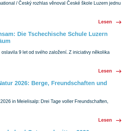
national / Český rozhlas věnoval České škole Luzern jednu
eských školách v zahraničí. Rozhovor krásně zachycuje
štinu i komunitu, kterou společně tvoříme v Luzernu.
Lesen
nsam: Die Tschechische Schule Luzern
läum
slavila 9 let od svého založení. Z iniciativy několika
la a komunita, která dnes podporuje desítky dětí ve výuce
ném vzdělávání.
Lesen
Natur 2026: Berge, Freundschaften und
 2026 in Meielisalp: Drei Tage voller Freundschaften,
insamer Erlebnisse im Herzen der Schweizer Alpen.
Lesen