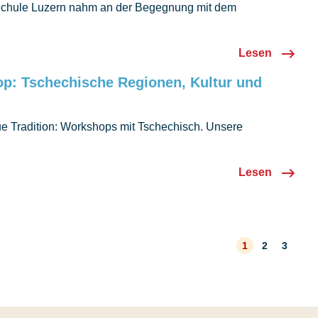
Schule Luzern nahm an der Begegnung mit dem
identenpaar und der Landsmannschaft in der Schweiz teil.
Lesen
p: Tschechische Regionen, Kultur und
ue Tradition: Workshops mit Tschechisch. Unsere
deckten tschechische Regionen, Traditionen und
Lesen
1
2
3