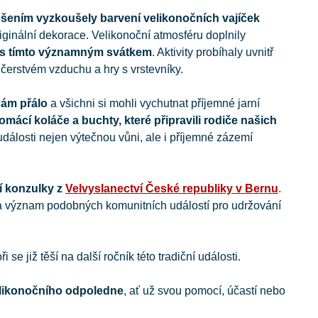
adšením vyzkoušely barvení velikonočních vajíček
riginální dekorace. Velikonoční atmosféru doplnily
né s tímto významným svátkem
. Aktivity probíhaly uvnitř
čerstvém vzduchu a hry s vrstevníky.
ám přálo
a všichni si mohli vychutnat příjemné jarní
omácí koláče a buchty, které připravili rodiče našich
dálosti nejen výtečnou vůni, ale i příjemné zázemí
í konzulky z
Velvyslanectví České republiky v Bernu
.
dila význam podobných komunitních událostí pro udržování
 se již těší na další ročník této tradiční události.
elikonočního odpoledne
, ať už svou pomocí, účastí nebo