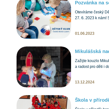
Pozvánka na s
Otevíráme český Dět
27. 6. 2023 k nám! S
v Luzernu.
01.06.2023
Mikulášská na
Zažijte kouzlo Miku
a radost pro děti i
13.12.2024
Škola v přírod