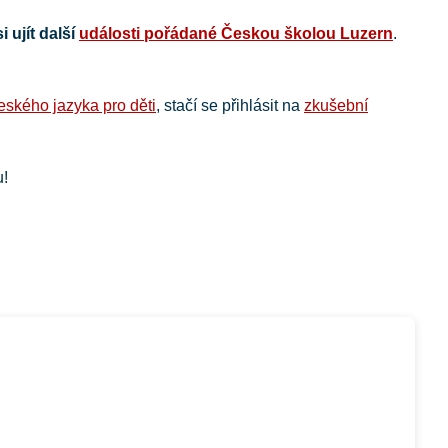
 ujít další
události pořádané Českou školou Luzern
.
eského jazyka pro děti
, stačí se přihlásit na
zkušební
u!