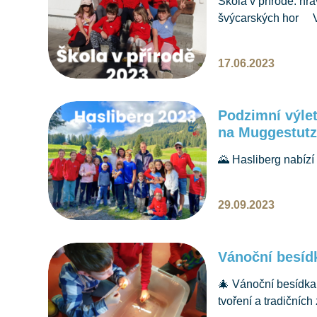
Škola v přírodě: hra
švýcarských hor V 
školu v přírodě v h
PARÁDA! Jako místo
17.06.2023
Curaglia, nedalek
Podzimní výlet
na Muggestut
🌄 Hasliberg nabízí
probíhal náš školní
29.09.2023
Vánoční besídk
🎄 Vánoční besídka 
tvoření a tradičníc