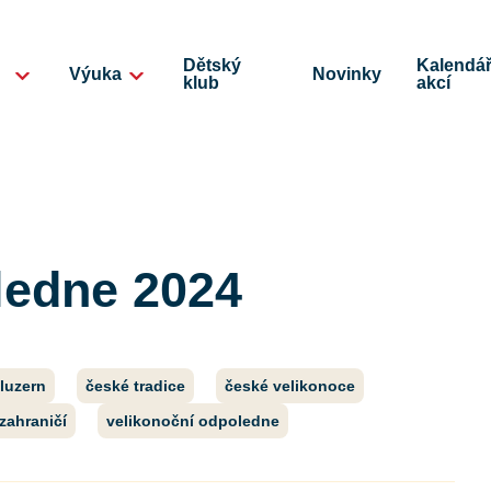
Dětský
Kalendá
Výuka
Novinky
klub
akcí
ledne 2024
luzern
české tradice
české velikonoce
zahraničí
velikonoční odpoledne