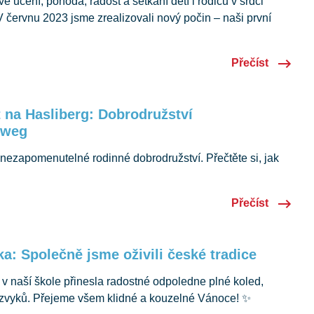
vé učení, pohoda, radost a setkání dětí i rodičů v srdci
červnu 2023 jsme zrealizovali nový počin – naši první
istorii České školy Luzern. A můžeme říci jedním slovem:
 konání jsme si vybrali rodinný hotel v malebné obci
Přečíst
o…
 na Hasliberg: Dobrodružství
zweg
 nezapomenutelné rodinné dobrodružství. Přečtěte si, jak
 výlet a co všechno jsme společně zažili. 😊
Přečíst
a: Společně jsme oživili české tradice
v naší škole přinesla radostné odpoledne plné koled,
h zvyků. Přejeme všem klidné a kouzelné Vánoce! ✨