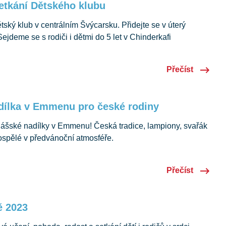
etkání Dětského klubu
ský klub v centrálním Švýcarsku. Přidejte se v úterý
ejdeme se s rodiči i dětmi do 5 let v Chinderkafi
Přečíst
dílka v Emmenu pro české rodiny
lášské nadílky v Emmenu! Česká tradice, lampiony, svařák
 dospělé v předvánoční atmosféře.
Přečíst
ě 2023