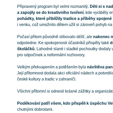
Připravený program byl velmi rozmanitý.
Děti si s n
a zapojily se do kreativního tvoření
, kde vyráběly o
pohádky, které přiblížily tradice a příběhy spoje
i venku, což umožnilo dětem užít si zároveň pohyb na 
Počasí přitom původně slibovalo déšť, ale
nakonec n
odpoledne. Ke spokojenosti účastníků přispěly také
d
školáčků
. Lahodné slané i sladké pochoutky dodaly u
pro odpočinek a neformální rozhovory.
Velkým překvapením a potěšením byla
návštěva pan
Její přítomnost dodala akci oficiální nádech a potvr
české kultury a tradic v zahraničí.
Všichni přítomní si odnesli krásné zážitky a organizátoři
Poděkování patří všem, kdo přispěli k úspěchu V
chutnými dobrotami.