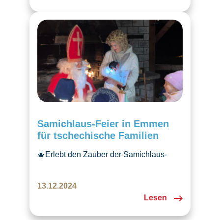
Samichlaus-Feier in Emmen
für tschechische Familien
🎄Erlebt den Zauber der Samichlaus-
Feier in Emmen! Tschechische Tradition,
Laternen, Glühwein und Freude für
13.12.2024
Kinder und Erwachsene in
Lesen
vorweihnachtlicher Stimmung.✨