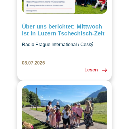
Über uns berichtet: Mittwoch
ist in Luzern Tschechisch-Zeit
Radio Prague International / Český
rozhlas věnoval České škole Luzern
jednu epizodu pořadu o českých školách
08.07.2026
v zahraničí. Rozhovor krásně zachycuje
Lesen
naši školu, děti, češtinu i komunitu, kterou
společně tvoříme v Luzernu.