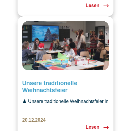
bunte Dekorationen, fröhliche
Lesen
Begegnungen und eine herzliche
Atmosphäre. Ein rundum gelungener
Frühlingsanlass für Gross und Klein.
Unsere traditionelle
Weihnachtsfeier
🎄 Unsere traditionelle Weihnachtsfeier in
Emmen brachte Freude, Kreativität und
festliche Stimmung. Erlebt mit uns den
20.12.2024
Zauber tschechischer Weihnachten! ✨
Lesen