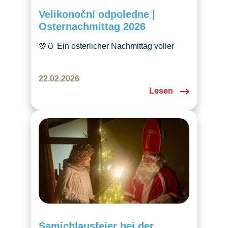
Velikonoční odpoledne |
Osternachmittag 2026
🌸🥚 Ein osterlicher Nachmittag voller
Spass und Kreativität für Kinder wartet
auf uns! Dazu Märchen und tschechische
22.02.2026
Leckereien. Sehen wir uns dort? Meldet
Lesen
euch an über den Link im Beitrag. 🔗
Samichlausfeier bei der