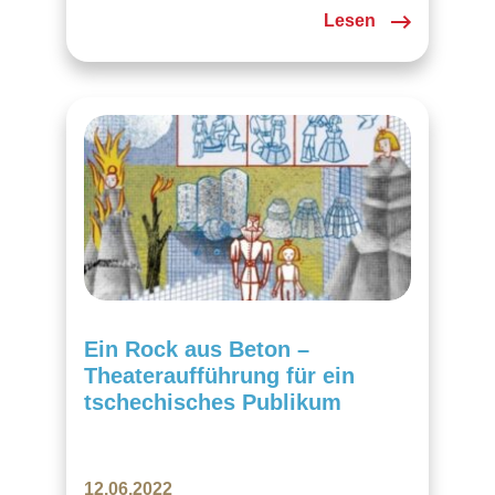
Veranstaltung waren nicht nur
Lesen
tschechische, aber auch Schweizer
Familien eingeladen. Im reichen
Programm fand jeder etwas für sich: Kino
mit tschechischer Erklärung des
Ursprungs des Osterfestes und ein
stummer Zeichentrickfilm für alle,…
Ein Rock aus Beton –
Theateraufführung für ein
tschechisches Publikum
12.06.2022