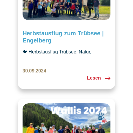
Herbstausflug zum Trübsee |
Engelberg
🍁 Herbstausflug Trübsee: Natur,
Abenteuer und Familienzeit! Schliesst
Euch uns an und geniesst einen
30.09.2024
erlebnisreichen Tag in der Region
Lesen
Engelberg.