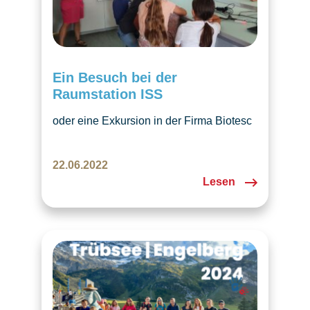
Ein Besuch bei der
Raumstation ISS
oder eine Exkursion in der Firma Biotesc
in Hergiswil Am Mittwoch 22. 6. 2022
haben wir für unsere Schüler und deren
22.06.2022
Eltern einen Besuch am Tag der offenen
Lesen
Tür in der Firma Biotesc in Hergiswil
organisiert. Hier arbeitet Magda
Herova, eine tschechische Biologin, die
den Kindern über die Arbeit im…