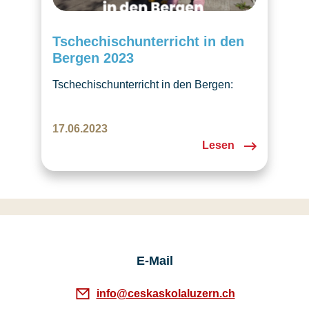
Tschechischunterricht in den
Bergen 2023
Tschechischunterricht in den Bergen:
spielerisches Lernen, entspanntes,
gemütliches Zusammentreffen von
17.06.2023
Kindern und Eltern im Herzen der
Lesen
Schweizer Berge Im Juni 2023 konnten
wir zum ersten Mal in der Geschichte der
Tschechischen Schule Luzern einen
mehrtägigen Tschechischunterricht in den
Bergen durchführen. Es war grossartig!
Als Durchführungsort wählten wir ein
Familienhotel in Curaglia aus, ein…
E-Mail
info@ceskaskolaluzern.ch