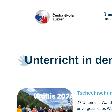
Übe
uns
Unterricht in d
Tschechischun
🏞️ Unterricht, Wan
unvergessliches Wo