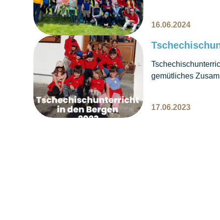
16.06.2024
Tschechischun
Tschechischunterric
gemütliches Zusamm
Schweizer Berge Im
Geschichte der Tsc
17.06.2023
Tschechischunterric
Durchführungsort wä