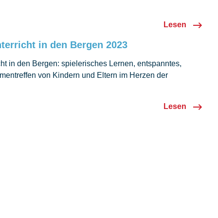
Lesen
terricht in den Bergen 2023
ht in den Bergen: spielerisches Lernen, entspanntes,
entreffen von Kindern und Eltern im Herzen der
 Juni 2023 konnten wir zum ersten Mal in der
hechischen Schule Luzern einen mehrtägigen
Lesen
ht in den Bergen durchführen. Es war grossartig! Als
hlten wir ein Familienhotel in Curaglia aus, ein…