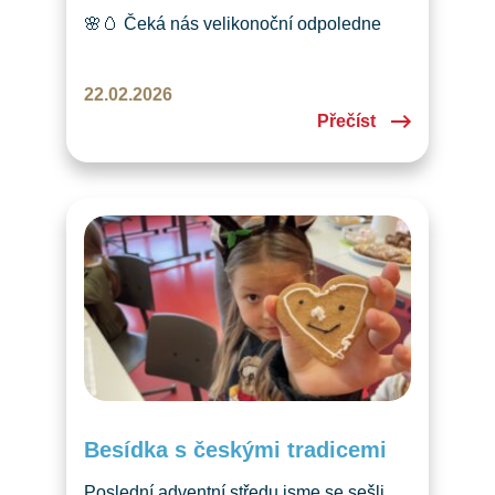
🌸🥚 Čeká nás velikonoční odpoledne
plné zábavy a tvoření pro děti! K tomu
pohádky a české dobroty. Uvidíme
22.02.2026
se tam? Přihlaste se přes odkaz
Přečíst
v příspěvku. 🔗
Besídka s českými tradicemi
Poslední adventní středu jsme se sešli,