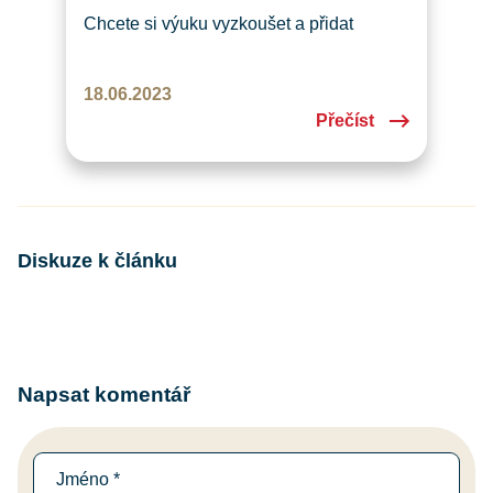
Chcete si výuku vyzkoušet a přidat
se k nám? Neváhejte a navštivte nás
ve středu 21. nebo 28. 6. 2023 odpoledne
18.06.2023
přímo ve vyučování!
Přečíst
Diskuze k článku
Napsat komentář