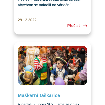
abychom se naladili na vánoční
atmosféru.
29.12.2022
Přečíst
Maškarní taškařice
V neděli 5. února 2023 jsme se oblekli