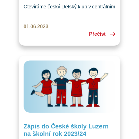
Otevíráme český Dětský klub v centrálním
Švýcarsku. Přidejte se v úterý 27. 6. 2023
k nám! Sejdeme se s rodiči i dětmi do 5
01.06.2023
let v Chinderkafi v Luzernu.
Přečíst
Zápis do České školy Luzern
na školní rok 2023/24