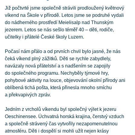
Již počtvrté jsme společně strávili prodloužený květnový
víkend na Škole v přírodě. Letos jsme se podruhé vydali
do nádherného prostředí Meielisalp nad Thunským
jezerem. Letos se nás sešlo téměř 40 – děti, rodiče,
učitelky i přátelé České školy Luzern.
Počasí nám přálo a od prvních chvil bylo jasné, že nás
čeká víkend plný zážitků. Děti se rychle zabydlely,
navázaly nová přátelství a s nadšením se zapojily
do společného programu. Nechyběly týmové hry,
pohybové aktivity na louce, objevování okolní přírody ani
oblíbená tichá pošta, která přinesla mnoho smíchu
a překvapivých zpráv.
Jedním z vrcholů víkendu byl společný výlet k jezeru
Oeschinensee. Úchvatná horská krajina, čerstvý vzduch
a společně strávený čas vytvořily nezapomenutelnou
atmosféru. Děti i dospělí si mohli užít nejen krásy