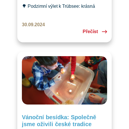
🌳 Podzimní výlet k Trübsee: krásná
příroda, dobrodružství a rodinná pohoda.
Připojte se k nám příště na další akci! 🎯
30.09.2024
Přečíst
Vánoční besídka: Společně
jsme oživili české tradice