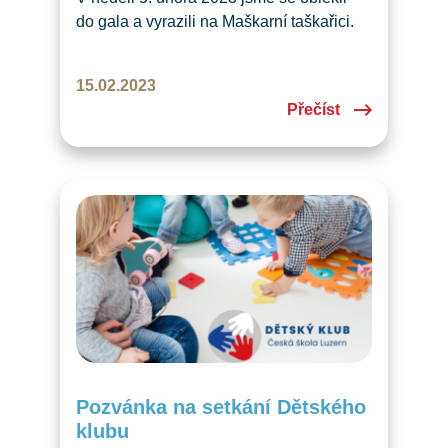
do gala a vyrazili na Maškarní taškařici.
A bylo veselo! Chcete vědět, kdo všechno
přišel?
15.02.2023
Přečíst
Pozvánka na setkání Dětského
klubu