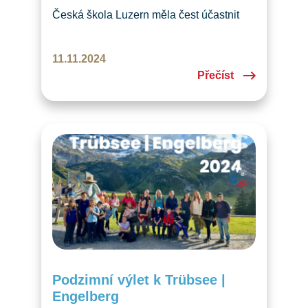
Česká škola Luzern měla čest účastnit
se setkání krajanské komunity s českým
prezidentským párem v Bernu. Výjimečné
11.11.2024
setkání posílilo sounáležitost a českého
Přečíst
ducha ve Švýcarsku.
Podzimní výlet k Trübsee |
Engelberg