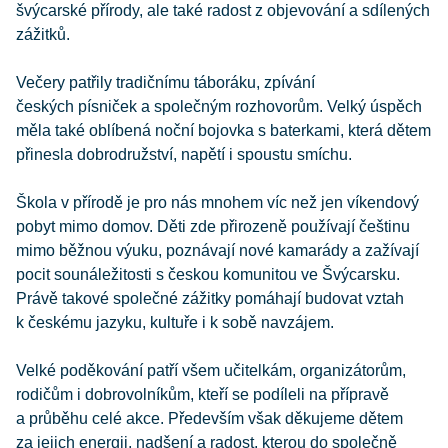
švýcarské přírody, ale také radost z objevování a sdílených
zážitků.
Večery patřily tradičnímu táboráku, zpívání
českých písniček a společným rozhovorům. Velký úspěch
měla také oblíbená noční bojovka s baterkami, která dětem
přinesla dobrodružství, napětí i spoustu smíchu.
Škola v přírodě je pro nás mnohem víc než jen víkendový
pobyt mimo domov. Děti zde přirozeně používají češtinu
mimo běžnou výuku, poznávají nové kamarády a zažívají
pocit sounáležitosti s českou komunitou ve Švýcarsku.
Právě takové společné zážitky pomáhají budovat vztah
k českému jazyku, kultuře i k sobě navzájem.
Velké poděkování patří všem učitelkám, organizátorům,
rodičům i dobrovolníkům, kteří se podíleli na přípravě
a průběhu celé akce. Především však děkujeme dětem
za jejich energii, nadšení a radost, kterou do společně