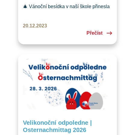
🎄 Vánoční besídka v naší škole přinesla
radostné odpoledne plné koled, tvoření
a tradičních zvyků. Přejeme všem klidné
20.12.2023
a kouzelné Vánoce! ✨
Přečíst
Velikonoční odpoledne |
Osternachmittag 2026