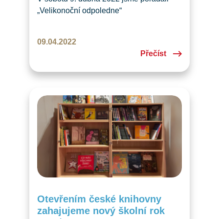
„Velikonoční odpoledne“
ve společenských prostorách farního
domu St. Johannes v Luzernu. Tato
09.04.2022
akce byla otevřena českým i švýcarským
Přečíst
dětem a rodičům. V pestrém programu
bylo opravdu z čeho vybírat – na děti
čekalo kino s českým povídáním o vzniku
velikonoc a animovaná němá pohádka
pro všechny děti. Dále se mohly děti
věnovat spoustě aktivit…
Otevřením české knihovny
zahajujeme nový školní rok