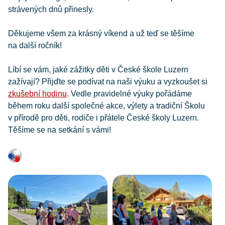
strávených dnů přinesly.
Děkujeme všem za krásný víkend a už teď se těšíme
na další ročník!
Líbí se vám, jaké zážitky děti v České škole Luzern
zažívají? Přijďte se podívat na naši výuku a vyzkoušet si
zkušební hodinu
. Vedle pravidelné výuky pořádáme
během roku další společné akce, výlety a tradiční Školu
v přírodě pro děti, rodiče i přátele České školy Luzern.
Těšíme se na setkání s vámi!