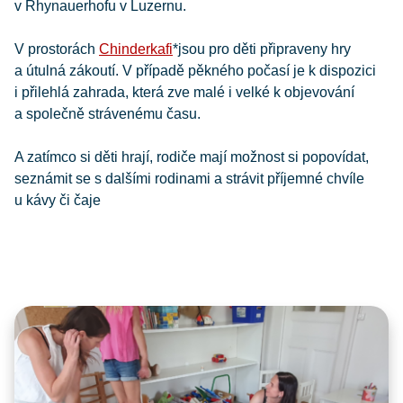
v Rhynauerhofu v Luzernu.
V prostorách
Chinderkafi
*jsou pro děti připraveny hry
a útulná zákoutí. V případě pěkného počasí je k dispozici
i přilehlá zahrada, která zve malé i velké k objevování
a společně strávenému času.
A zatímco si děti hrají, rodiče mají možnost si popovídat,
seznámit se s dalšími rodinami a strávit příjemné chvíle
u kávy či čaje