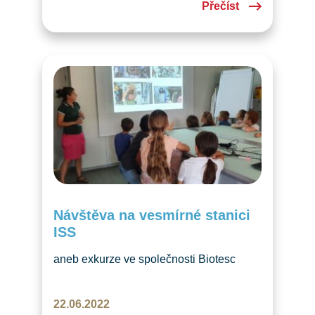
Přečíst
Návštěva na vesmírné stanici
ISS
aneb exkurze ve společnosti Biotesc
v Hergiswilu Ve středu 22. 6. 2022 jsme
pro děti naší školy a jejich rodiče
22.06.2022
naplánovali v rámci dne otevřených dveří