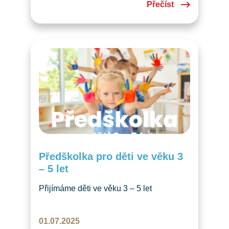
Přečíst
Všechny gratulanty i oslavence přivítala
Jana Bachmann, místostarostka sokolské
župy ve Švýcarsku a zavzpomínala
na začátky Sokola v Luzernu. Potom
za doprovodu cimbálkovky…
Předškolka pro děti ve věku 3
– 5 let
Přijímáme děti ve věku 3 – 5 let
do skupiny Předškolka. Nový školní rok
2025/26 začínáme ve středu 3. 9. 2025!
01.07.2025