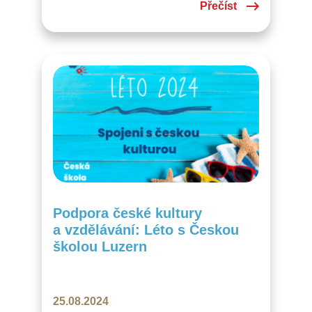
Přečíst
A můžeme říci jedním slovem: PARÁDA!
Jako místo konání jsme si vybrali rodinný
hotel v malebné obci Curaglia,
nedaleko…
Podpora české kultury
a vzdělávání: Léto s Českou
školou Luzern
25.08.2024