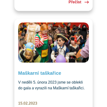
Přečíst
Maškarní taškařice
V neděli 5. února 2023 jsme se oblekli
do gala a vyrazili na Maškarní taškařici.
A bylo veselo! Chcete vědět, kdo všechno
přišel?
15.02.2023