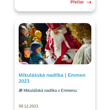
Přečíst
vydařil!
Mikulášská nadílka | Emmen
2023
🎁 Mikulášská nadílka v Emmenu:
světýlka, básničky a dárky pro děti.
Tradiční akce s Mikulášem, Andělkou
09.12.2023
a vánoční atmosférou! 🎄