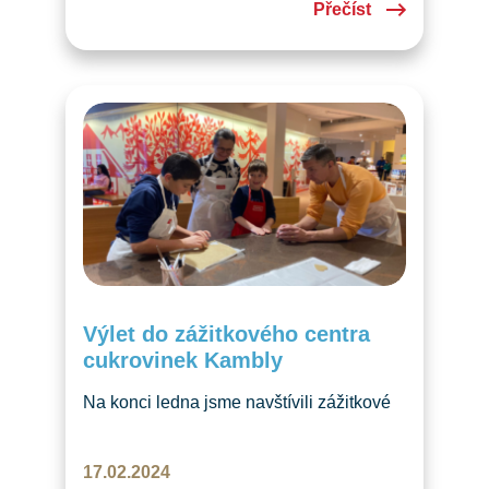
Přečíst
exkurzi do společnosti Biotesc sídlící
v Hergiswilu. Zde pracuje i Magda
Herová, česká bioložka, která dětem
popovídala o tom, co dělají ve vesmíru.
Společnost Biotesc se zabývá
biologickým výzkumem a spolupracuje…
Výlet do zážitkového centra
cukrovinek Kambly
Na konci ledna jsme navštívili zážitkové
centrum Kambly, kde jsme si užili
ochutnávku cukrovinek, kreativní pečení
17.02.2024
a zábavné hry. Výlet do Kambly se skvěle