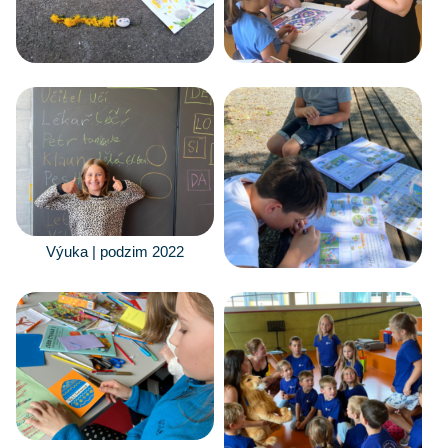
Výuka | podzim 2022