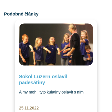
Podobné články
Sokol Luzern oslavil
padesátiny
A my mohli tyto kulatiny oslavit s ním.
V listopadu jsme dostali pozvání, které
se neodmítá – Sokol Luzern nás pozval
25.11.2022
na oslavu 50. výročí od svého založení.