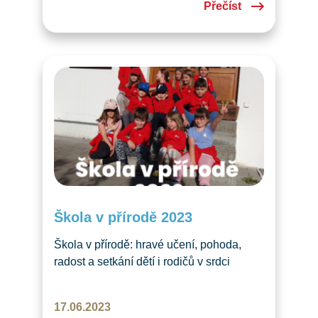
Přečíst
Škola v přírodě 2023
Škola v přírodě: hravé učení, pohoda,
radost a setkání dětí i rodičů v srdci
švýcarských hor V červnu 2023 jsme
zrealizovali nový počin – naši první školu
17.06.2023
v přírodě v historii České školy Luzern.