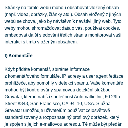
Stránky na tomto webu mohou obsahovat vložený obsah
(např. videa, obrázky, články atd.). Obsah vložený z jiných
webů se chová, jako by návštěvník navštívil jiný web. Tyto
weby mohou shromažďovat data o vás, používat cookies,
embedovat další sledování třetích stran a monitorovat vaši
interakci s tímto vloženým obsahem.
f) Komentáře
Když přidáte komentář, sbíráme informace
z komentářového formuláře, IP adresy a user agent řetězce
prohlížeče, aby pomohly v detekci spamu. Vaše komentáře
mohou být kontrolovány spamovou detekční službou
Gravatar, kterou nabízí společnost Automattic Inc, 60 29th
Street #343, San Francisco, CA 94110, USA. Služba
Gravatar umožňuje uživatelům používat celosvětově
standardizovaný a rozpoznatelný profilový obrázek, který
je spojen s jejich e-mailovou adresou. Té může být předán