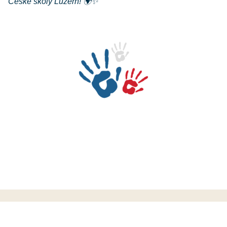
České školy Luzern! 🌍✨