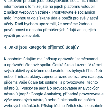
V takovém případě jsou poskytovatelé sociálních médií
informováni o tom, že jste na jejich platformu vstoupili
z našich webových stránek. Poskytovatelé sociálních
médií mohou takto získané údaje použít pro své vlastní
účely. Rádi bychom upozornili, že nemáme žádnou
povědomost o obsahu přenášených údajů ani o jejich
využití provozovateli.
4. Jaké jsou kategorie příjemců údajů?
K osobním údajům mají přístup oprávnění zaměstnanci
a oprávnění členové spolku Česká škola Luzern. V rámci
svých aktivit využíváme dodavatele nezbytných IT služeb
nebo IT infrastruktury, zejména různé softwarové nástroje,
přičemž Vaše údaje tak sdílíme i s provozovateli těchto
nástrojů. Typicky se jedná o provozovatele analytických
nástrojů (např.: Google Analytics), případně provozovatele
výše uvedených nástrojů nebo funkcionalit na našich
webových stránkách. Přístup těchto třetích stran k osobním