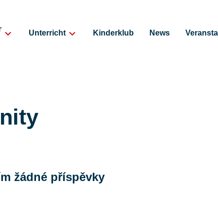
r
Unterricht
Kinderklub
News
Veransta
nity
tím žádné příspěvky