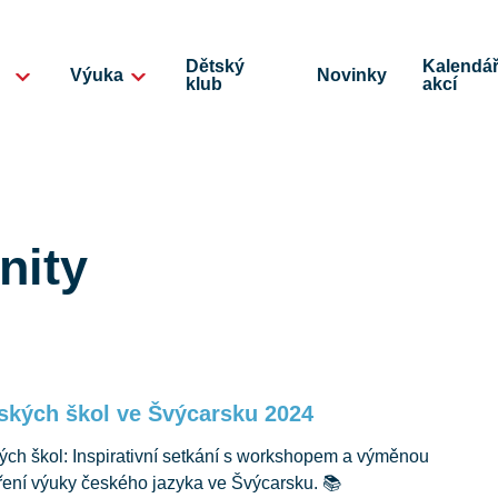
Dětský
Kalendá
Výuka
Novinky
klub
akcí
nity
ských škol ve Švýcarsku 2024
ých škol: Inspirativní setkání s workshopem a výměnou
ření výuky českého jazyka ve Švýcarsku. 📚