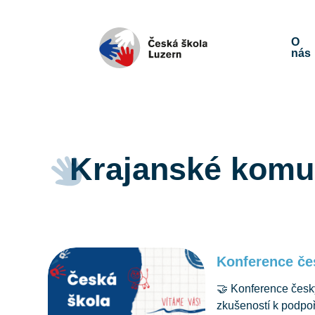
O
nás
Krajanské komu
Konference če
🤝 Konference česk
zkušeností k podpo