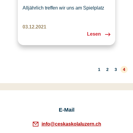
Alljährlich treffen wir uns am Spielplatz
Mooshüsliwald in Emmen um den
tschechischen Samichlaus «Mikuláš»,
03.12.2021
den Teufel und den Engel zu treffen.
Lesen
2021 war es am Freitag 3. Dezember.
Die Vorbereitung der Veranstaltung
verdanken wir ausser dem Sokol Luzern
auch Marta Gisler aus der Česká škola
Luzern. Danke Marta! Zu…
1
2
3
4
E-Mail
info@ceskaskolaluzern.ch