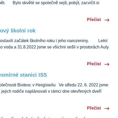
ět. Bylo skvělé se společně sejít, pobýt, zacvičit si
 tváře. Sokol Luzern připravil pro všechny děti i dospělé
 se rychle rozkoukaly a brzy zcela ovládly „opičí dráhu“ či
Přečíst
nový školní rok
oslavili začátek školního roku i jeho narozeniny. Letní
ko voda a 31.8.2022 jsme se všichni sešli v prostorách Auly
ag nejen kvůli novému školnímu roku, ale také protože náš
Uvítali jsme se s dětmi i jejich rodiči a společně si
Přečíst
é stránky školy,…
smírné stanici ISS
lečnosti Biotesc v Hergiswilu Ve středu 22. 6. 2022 jsme
a jejich rodiče naplánovali v rámci dne otevřených dveří
osti Biotesc sídlící v Hergiswilu. Zde pracuje i Magda
žka, která dětem popovídala o tom, co dělají ve vesmíru.
Přečíst
c se zabývá biologickým výzkumem a spolupracuje…