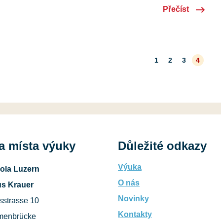
 veliký dík za odvedenou práci! Na úvod jsme se všichni
Přečíst
ajem,…
1
2
3
4
a místa výuky
Důležité odkazy
Výuka
ola Luzern
O nás
s Krauer
Novinky
sstrasse 10
Kontakty
menbrücke