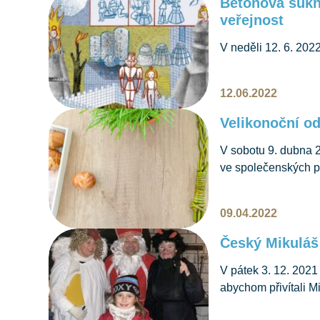
Betonová sukn
veřejnost
V neděli 12. 6. 20
škol v Emmenu uspoř
Z Brna nám přijely
12.06.2022
Jagošová z divadeln
pohádka s názvem B
Velikonoční o
sbírá odvahu,…
V sobotu 9. dubna 
ve společenských p
akce byla otevřena
programu bylo oprav
09.04.2022
povídáním o vzniku
Dále se mohly děti 
Český Mikuláš
V pátek 3. 12. 2021
abychom přivítali 
mikulášského setkán