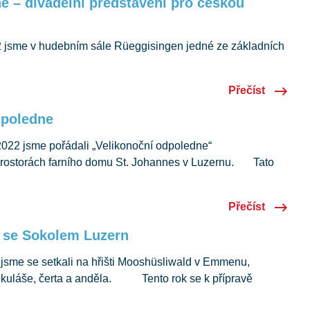
ě – divadelní představení pro českou
22 jsme v hudebním sále Rüeggisingen jedné ze základních
ádali divadelní představení pro děti protkané písničkami.
 zahrát a zazpívat Eva Kratochvílová a Barbora
Přečíst
í společnosti Pěstujeme příběhy. Tato nová autorská
etonová sukně vyprávěla vtipný příběh o princezně, která
dpoledne
2022 jsme pořádali „Velikonoční odpoledne“
rostorách farního domu St. Johannes v Luzernu. Tato
 českým i švýcarským dětem a rodičům. V pestrém
du z čeho vybírat – na děti čekalo kino s českým
Přečíst
 velikonoc a animovaná němá pohádka pro všechny děti.
věnovat spoustě aktivit…
 se Sokolem Luzern
 jsme se setkali na hřišti Mooshüsliwald v Emmenu,
Mikuláše, čerta a anděla. Tento rok se k přípravě
í Sokolu Luzern připojila i Marta Gisler z České školy