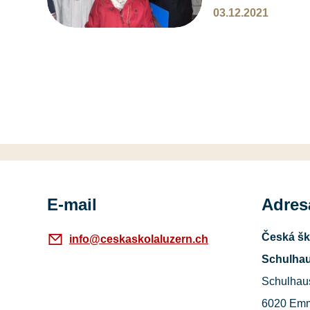
Luzern, které patří
03.12.2021
zahřáli ovocným č
E-mail
Adres
Česká šk
info@ceskaskolaluzern.ch
Schulhau
Schulhau
6020 Em