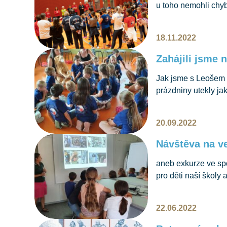
u toho nemohli chyb
a poznat (staro)nové
bohatý program. Děti
18.11.2022
chcete-li „parkur“,…
Zahájili jsme 
Jak jsme s Leošem 
prázdniny utekly ja
základní školy Gers
Leoš má narozeniny! 
20.09.2022
ukázali nové webov
Návštěva na ve
aneb exkurze ve spo
pro děti naší školy 
exkurzi do společn
Herová, česká biolo
22.06.2022
Společnost Biotes