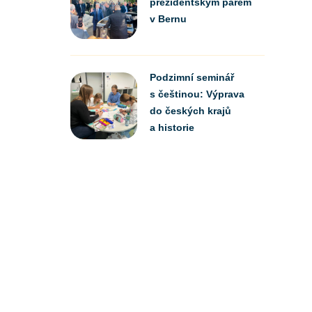
prezidentským párem
v Bernu
Podzimní seminář
s češtinou: Výprava
do českých krajů
a historie