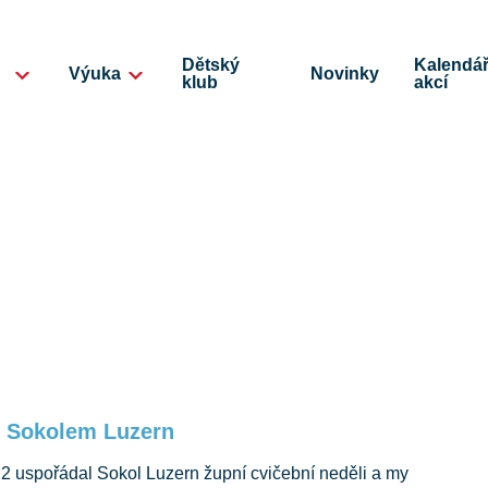
Dětský
Kalendá
Výuka
Novinky
klub
akcí
e Sokolem Luzern
22 uspořádal Sokol Luzern župní cvičební neděli a my