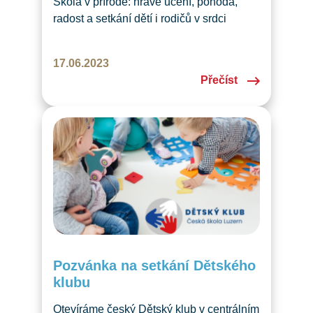
Škola v přírodě: hravé učení, pohoda,
radost a setkání dětí i rodičů v srdci
švýcarských hor V červnu 2023 jsme
zrealizovali nový počin – naši první školu
17.06.2023
v přírodě v historii České školy Luzern.
Přečíst
A můžeme říci jedním slovem: PARÁDA!
Jako místo konání jsme si vybrali rodinný
hotel v malebné obci Curaglia,
nedaleko…
Pozvánka na setkání Dětského
klubu
Otevíráme český Dětský klub v centrálním