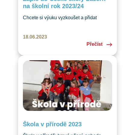
na školní rok 2023/24
Chcete si výuku vyzkoušet a přidat
se k nám? Neváhejte a navštivte nás
ve středu 21. nebo 28. 6. 2023 odpoledne
18.06.2023
přímo ve vyučování!
Přečíst
Škola v přírodě 2023