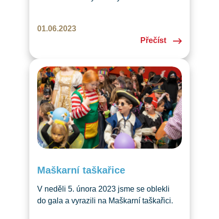
Švýcarsku. Přidejte se v úterý 27. 6. 2023
k nám! Sejdeme se s rodiči i dětmi do 5
01.06.2023
let v Chinderkafi v Luzernu.
Přečíst
Maškarní taškařice
V neděli 5. února 2023 jsme se oblekli
do gala a vyrazili na Maškarní taškařici.
A bylo veselo! Chcete vědět, kdo všechno