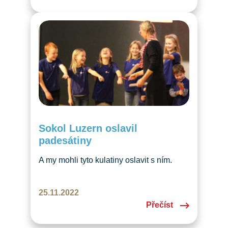
Sokol Luzern oslavil
padesátiny
A my mohli tyto kulatiny oslavit s ním.
V listopadu jsme dostali pozvání, které
se neodmítá – Sokol Luzern nás pozval
25.11.2022
na oslavu 50. výročí od svého založení.
Přečíst
Všechny gratulanty i oslavence přivítala
Jana Bachmann, místostarostka sokolské