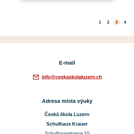
župy ve Švýcarsku a zavzpomínala
na začátky Sokola v Luzernu. Potom
za doprovodu cimbálkovky…
1
2
3
4
E-mail
info@ceskaskolaluzern.ch
Adresa místa výuky
Česká škola Luzern
Schulhaus Krauer
Schulhausstrasse 10