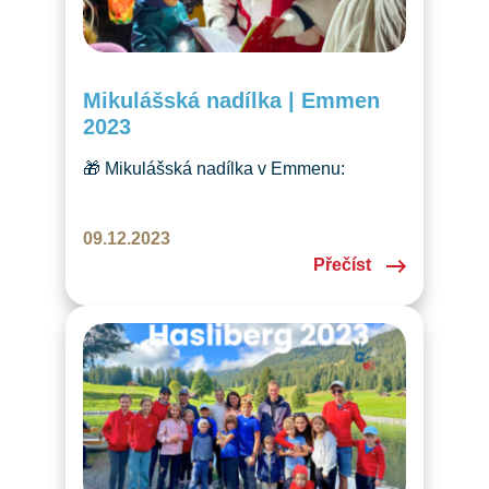
Mikulášská nadílka | Emmen
2023
🎁 Mikulášská nadílka v Emmenu:
světýlka, básničky a dárky pro děti.
Tradiční akce s Mikulášem, Andělkou
09.12.2023
a vánoční atmosférou! 🎄
Přečíst