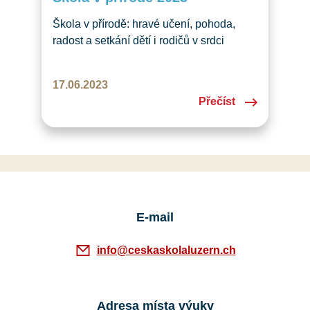
Škola v přírodě: hravé učení, pohoda,
radost a setkání dětí i rodičů v srdci
švýcarských hor V červnu 2023 jsme
zrealizovali nový počin – naši první školu
17.06.2023
v přírodě v historii České školy Luzern.
Přečíst
A můžeme říci jedním slovem: PARÁDA!
Jako místo konání jsme si vybrali rodinný
hotel v malebné obci Curaglia,
nedaleko…
E-mail
info@ceskaskolaluzern.ch
Adresa místa výuky