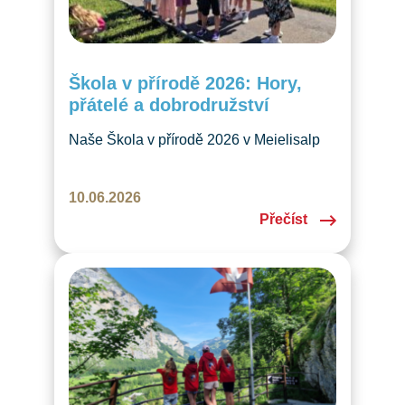
Škola v přírodě 2026: Hory,
přátelé a dobrodružství
Naše Škola v přírodě 2026 v Meielisalp
opět ukázala, že čeština nežije jen
ve třídě, ale také ve společných zážitcích,
10.06.2026
přátelstvích a dobrodružstvích. Děkujeme
Přečíst
za krásný víkend a těšíme se na příště!