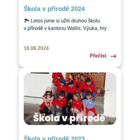
Škola v přírodě 2024
🏞️ Letos jsme si užili druhou školu
v přírodě v kantonu Wallis. Výuka, hry
a výlety přinesly dětem i rodičům
radostné zážitky. Už teď se těšíme
16.06.2024
na další ročník! 🎉
Přečíst
Škola v přírodě 2023