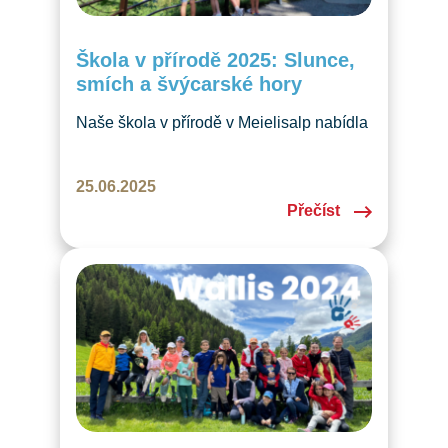
Škola v přírodě 2025: Slunce,
smích a švýcarské hory
Naše škola v přírodě v Meielisalp nabídla
dětem i rodičům radostnou kombinaci
výuky, výletů a večerního táboráku. Už
25.06.2025
teď se těšíme na příští ročník!
Přečíst