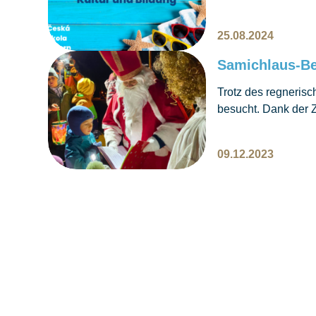
25.08.2024
Samichlaus-B
Trotz des regneris
besucht. Dank der 
einen zauberhaften
Mittwoch, den 6. De
09.12.2023
schlossen sich fast