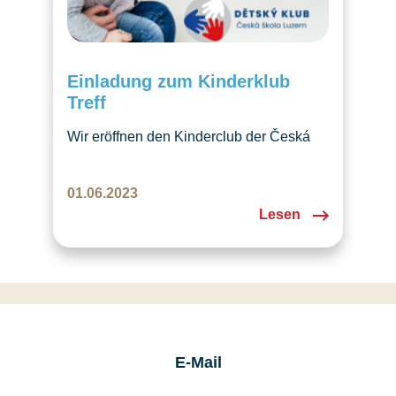
Einladung zum Kinderklub
Treff
Wir eröffnen den Kinderclub der Česká
škola Luzern in Zentralschweiz. Ihr seid
herzlich eingeladen am Dienstag
01.06.2023
27. 6. 2023, mitzumachen! Wir treffen uns
Lesen
mit Eltern und Kindern bis zu 5 Jahren im
Chinderkafi in Luzern.
E-Mail