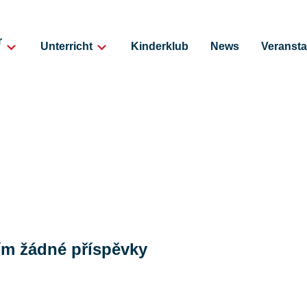
r
Unterricht
Kinderklub
News
Veransta
tím žádné příspěvky