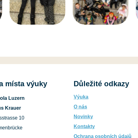
a místa výuky
Důležité odkazy
Výuka
ola Luzern
O nás
s Krauer
Novinky
sstrasse 10
Kontakty
menbrücke
Ochrana osobních údajů