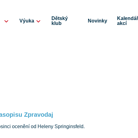
Dětský
Kalendá
Výuka
Novinky
klub
akcí
časopisu Zpravodaj
osinci ocenění od Heleny Springinsfeld.