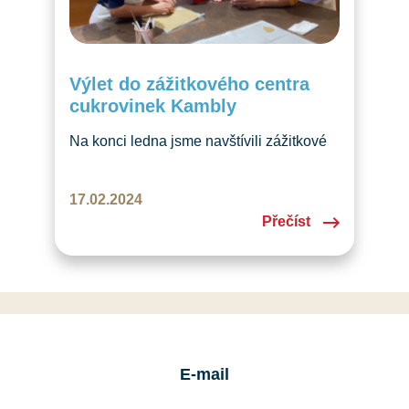
Výlet do zážitkového centra
cukrovinek Kambly
Na konci ledna jsme navštívili zážitkové
centrum Kambly, kde jsme si užili
ochutnávku cukrovinek, kreativní pečení
17.02.2024
a zábavné hry. Výlet do Kambly se skvěle
Přečíst
vydařil!
E-mail