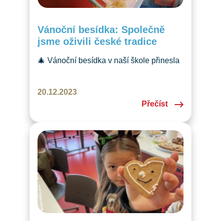
Vánoční besídka: Společně
jsme oživili české tradice
🎄 Vánoční besídka v naší škole přinesla
radostné odpoledne plné koled, tvoření
a tradičních zvyků. Přejeme všem klidné
20.12.2023
a kouzelné Vánoce! ✨
Přečíst