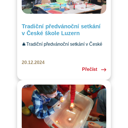
Tradiční předvánoční setkání
v České škole Luzern
🎄Tradiční předvánoční setkání v České
škole Luzern přineslo tvoření, koledy
a vánoční dobroty. Pojďte zažít kouzlo
20.12.2024
českých Vánoc s námi! ✨
Přečíst