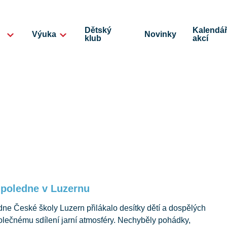
Dětský
Kalendá
Výuka
Novinky
klub
akcí
dpoledne v Luzernu
ne České školy Luzern přilákalo desítky dětí a dospělých
společnému sdílení jarní atmosféry. Nechyběly pohádky,