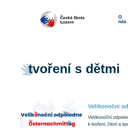
O
nás
tvoření s dětmi
Velikonoční o
Velikonoční odpoled
k tvoření, čtení a 