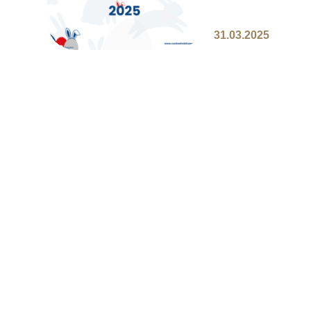
domácí dobroty ani
těšíme se na další s
31.03.2025