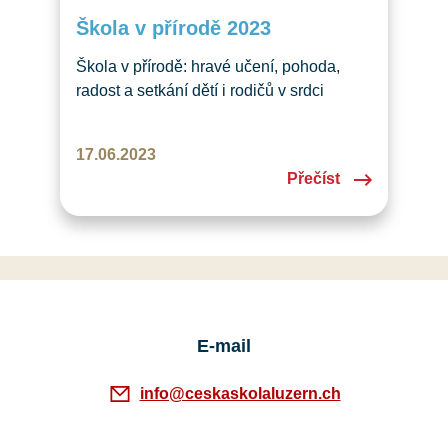
Škola v přírodě 2023
Škola v přírodě: hravé učení, pohoda,
radost a setkání dětí i rodičů v srdci
švýcarských hor V červnu 2023 jsme
zrealizovali nový počin – naši první školu
17.06.2023
v přírodě v historii České školy Luzern.
Přečíst
A můžeme říci jedním slovem: PARÁDA!
Jako místo konání jsme si vybrali rodinný
hotel v malebné obci Curaglia,
nedaleko…
E-mail
info@ceskaskolaluzern.ch