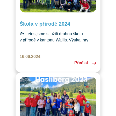
Škola v přírodě 2024
🏞️ Letos jsme si užili druhou školu
v přírodě v kantonu Wallis. Výuka, hry
a výlety přinesly dětem i rodičům
radostné zážitky. Už teď se těšíme
16.06.2024
na další ročník! 🎉
Přečíst