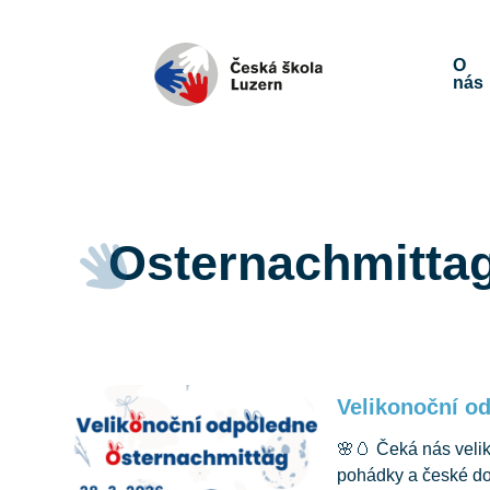
O
nás
Osternachmitta
Velikonoční o
🌸🥚 Čeká nás velik
pohádky a české do