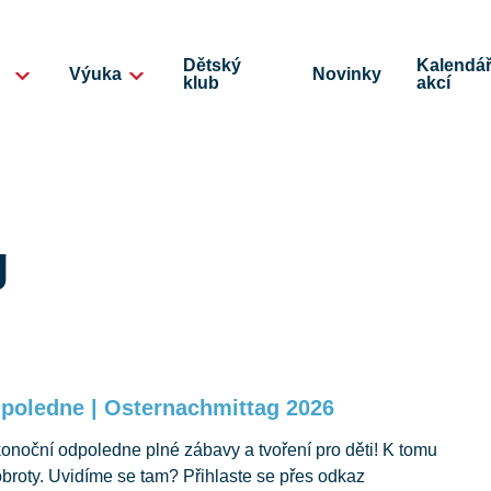
Dětský
Kalendá
Výuka
Novinky
klub
akcí
g
dpoledne | Osternachmittag 2026
onoční odpoledne plné zábavy a tvoření pro děti! K tomu
broty. Uvidíme se tam? Přihlaste se přes odkaz