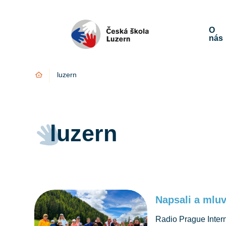
O
nás
Úvod
luzern
luzern
Napsali a mluv
Radio Prague Inter