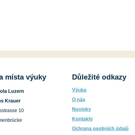
a místa výuky
Důležité odkazy
Výuka
ola Luzern
O nás
s Krauer
Novinky
sstrasse 10
Kontakty
menbrücke
Ochrana osobních údajů