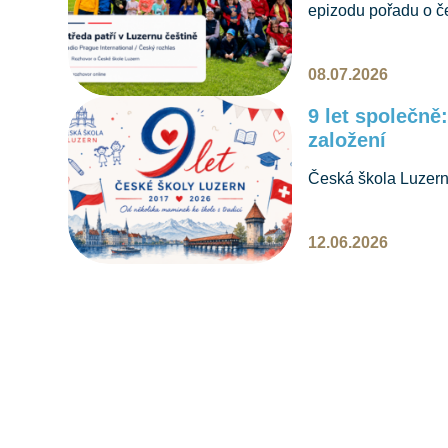
epizodu pořadu o č
naši školu, děti, če
08.07.2026
9 let společně
založení
Česká škola Luzern o
maminek vznikla ško
češtiny a vícejazyč
12.06.2026