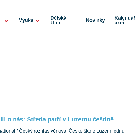
Dětský
Kalendá
Výuka
Novinky
klub
akcí
ili o nás: Středa patří v Luzernu češtině
national / Český rozhlas věnoval České škole Luzern jednu