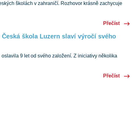
eských školách v zahraničí. Rozhovor krásně zachycuje
štinu i komunitu, kterou společně tvoříme v Luzernu.
Přečíst
: Česká škola Luzern slaví výročí svého
slavila 9 let od svého založení. Z iniciativy několika
la a komunita, která dnes podporuje desítky dětí ve výuce
ném vzdělávání.
Přečíst