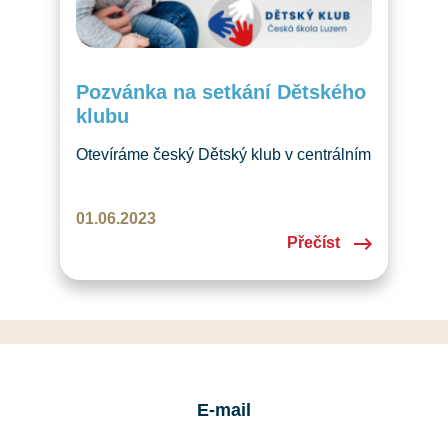
Pozvánka na setkání Dětského
klubu
Otevíráme český Dětský klub v centrálním
Švýcarsku. Přidejte se v úterý 27. 6. 2023
k nám! Sejdeme se s rodiči i dětmi do 5
01.06.2023
let v Chinderkafi v Luzernu.
Přečíst
E-mail