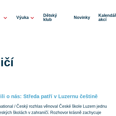
Dětský
Kalendá
Výuka
Novinky
klub
akcí
ičí
ili o nás: Středa patří v Luzernu češtině
national / Český rozhlas věnoval České škole Luzern jednu
eských školách v zahraničí. Rozhovor krásně zachycuje