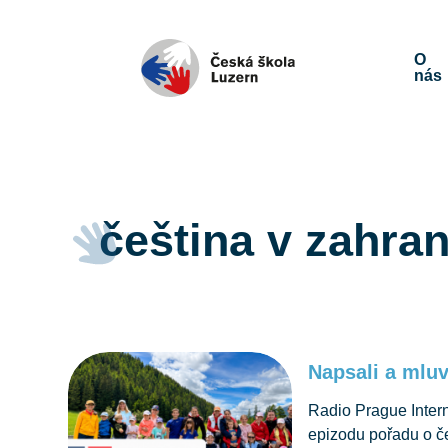
O
nás
čeština v zahran
Napsali a mluv
Radio Prague Inter
epizodu pořadu o č