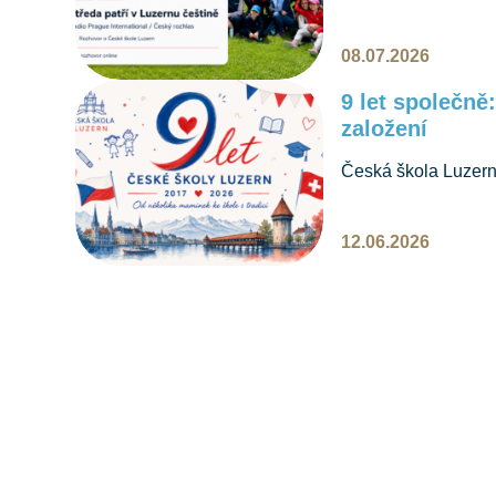
naši školu, děti, če
08.07.2026
9 let společně
založení
Česká škola Luzern o
maminek vznikla ško
češtiny a vícejazyč
12.06.2026