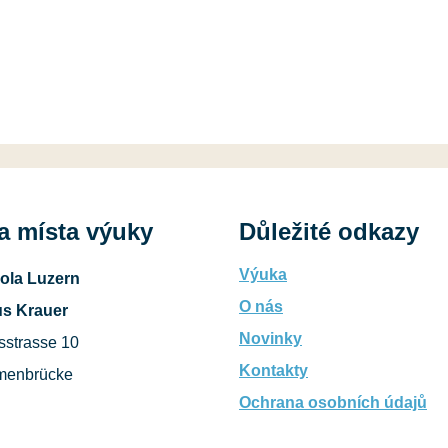
a místa výuky
Důležité odkazy
Výuka
ola Luzern
O nás
s Krauer
Novinky
sstrasse 10
Kontakty
menbrücke
Ochrana osobních údajů