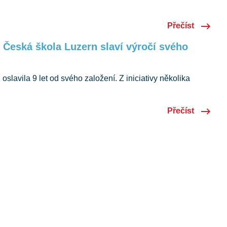
štinu i komunitu, kterou společně tvoříme v Luzernu.
Přečíst
: Česká škola Luzern slaví výročí svého
slavila 9 let od svého založení. Z iniciativy několika
la a komunita, která dnes podporuje desítky dětí ve výuce
ném vzdělávání.
Přečíst