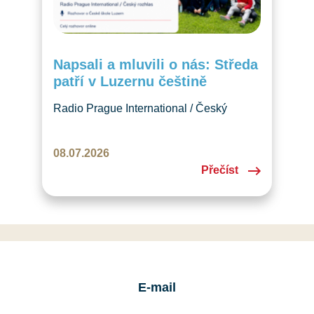
Napsali a mluvili o nás: Středa
patří v Luzernu češtině
Radio Prague International / Český
rozhlas věnoval České škole Luzern
jednu epizodu pořadu o českých školách
08.07.2026
v zahraničí. Rozhovor krásně zachycuje
Přečíst
naši školu, děti, češtinu i komunitu, kterou
společně tvoříme v Luzernu.
E-mail