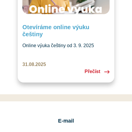
Otevíráme online výuku
češtiny
Online výuka češtiny od 3. 9. 2025
pro děti od 5. třídy. Hravý kurz plný
příběhů a aktivit, každou středu přes
31.08.2025
Zoom.
Přečíst
E-mail