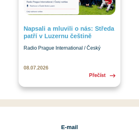
Napsali a mluvili o nás: Středa
patří v Luzernu češtině
Radio Prague International / Český
rozhlas věnoval České škole Luzern
jednu epizodu pořadu o českých školách
08.07.2026
v zahraničí. Rozhovor krásně zachycuje
Přečíst
naši školu, děti, češtinu i komunitu, kterou
společně tvoříme v Luzernu.
E-mail